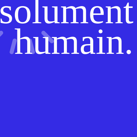
ésolument
humain.